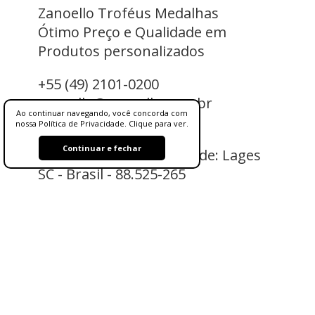
Zanoello Troféus Medalhas
Ótimo Preço e Qualidade em
Produtos personalizados
+55 (49) 2101-0200
zanoello@zanoello.com.br
Ao continuar navegando, você concorda com
nossa Política de Privacidade. Clique para ver.
Rua: Avelino Zanoello, 01
Continuar e fechar
Bairro: São Miguel / Cidade: Lages
SC
-
Brasil
-
88.525-265
_______________________________________