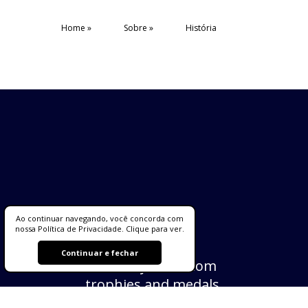
Home
Sobre
História
Zanoello
Ao continuar navegando, você concorda com
nossa Política de Privacidade. Clique para ver.
Continuar e fechar
Industry of custom
trophies and medals,
since 1990... 36 years