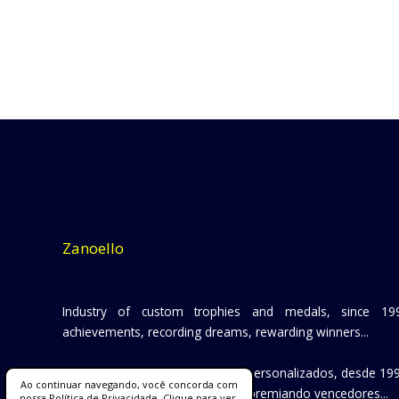
Zanoello
Industry of custom trophies and medals, since 199
achievements, recording dreams, rewarding winners...
Indústria de troféus e medalhas personalizados, desde 199
Ao continuar navegando, você concorda com
conquistas, registrando sonhos, premiando vencedores...
nossa Política de Privacidade. Clique para ver.