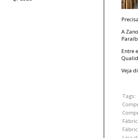
Precis
A Zano
Paraí
Entre 
Qualid
Veja d
Tags:
Compr
Compr
Fábric
Fábri
Loja d