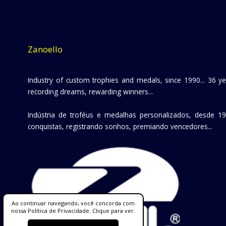
Zanoello
Industry of custom trophies and medals, since 1990... 36 y
recording dreams, rewarding winners...
Indústria de troféus e medalhas personalizados, desde 19
conquistas, registrando sonhos, premiando vencedores...
Ao continuar navegando, você concorda com
nossa Política de Privacidade. Clique para ver.