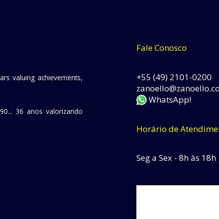
Fale Conosco
+55 (49) 2101-0200
ears valuing achievements,
zanoello@zanoello.c
WhatsApp!
90... 36 anos valorizando
Horário de Atendime
Seg a Sex - 8h às 18h