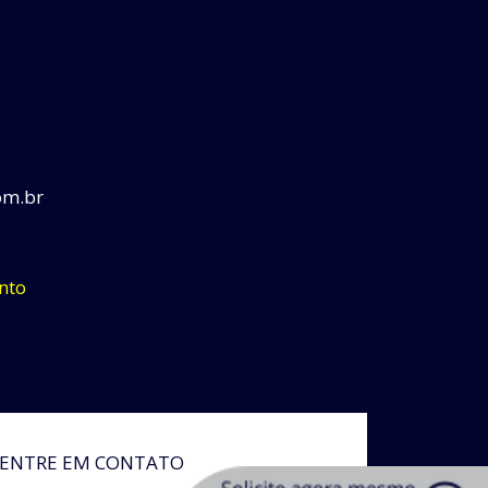
om.br
nto
ENTRE EM CONTATO